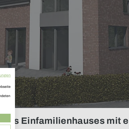
ungen
ebseite
endeten
ines Einfamilienhauses mit 