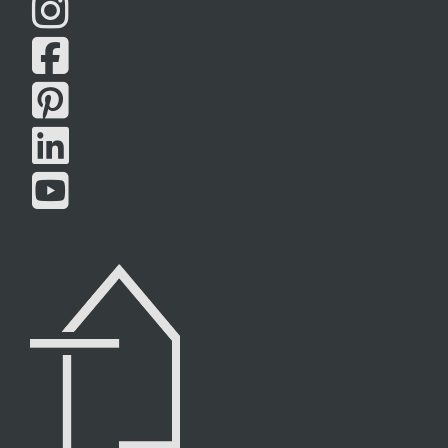




