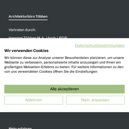
Architekturbüro Többen
Vertreten durch:
Henning Többen M.A. (Arch.) BDB
Datenschutzbestimmungen
Wir verwenden Cookies
Welle 3
Wir können diese zur Analyse unserer Besucherdaten platzieren, um unsere
48356 Nordwalde
Webseite zu verbessern, personalisierte Inhalte anzuzeigen und Ihnen ein
großartiges Webseiten-Erlebnis zu bieten. Für weitere Informationen zu den
von uns verwendeten Cookies öffnen Sie die Einstellungen.
+49 2573 - 979 00 0
info@architekturbuero-toebben.de
Alle akzeptieren
Ablehnen
Nein, anpassen
Termin buchen
Mehr erfahren