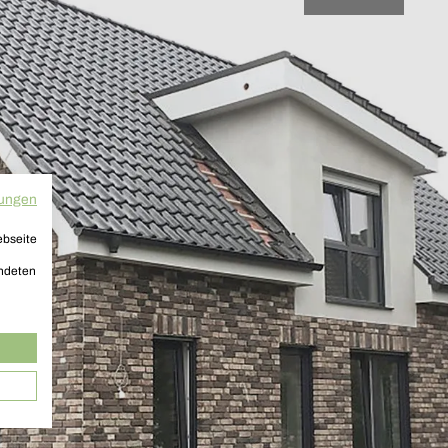
Baustellenfortschritt – Rohbau
ungen
ebseite
endeten