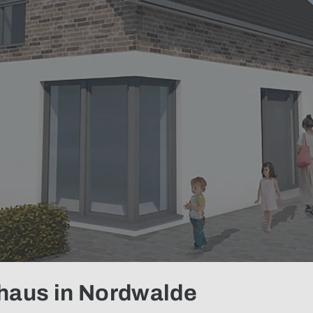
Baufortschritt des Einfamilienhauses
haus in Nordwalde