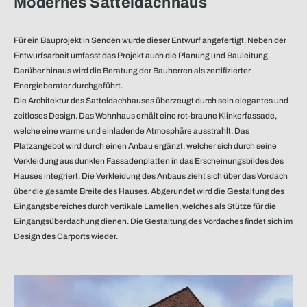
Modernes Satteldachhaus
Für ein Bauprojekt in Senden wurde dieser Entwurf angefertigt. Neben der
Entwurfsarbeit umfasst das Projekt auch die Planung und Bauleitung.
Darüber hinaus wird die Beratung der Bauherren als zertifizierter
Energieberater durchgeführt.
Die Architektur des Satteldachhauses überzeugt durch sein elegantes und
zeitloses Design. Das Wohnhaus erhält eine rot-braune Klinkerfassade,
welche eine warme und einladende Atmosphäre ausstrahlt. Das
Platzangebot wird durch einen Anbau ergänzt, welcher sich durch seine
Verkleidung aus dunklen Fassadenplatten in das Erscheinungsbildes des
Hauses integriert. Die Verkleidung des Anbaus zieht sich über das Vordach
über die gesamte Breite des Hauses. Abgerundet wird die Gestaltung des
Eingangsbereiches durch vertikale Lamellen, welches als Stütze für die
Eingangsüberdachung dienen. Die Gestaltung des Vordaches findet sich im
Design des Carports wieder.