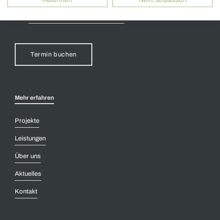
+49 2573 - 979 00 0
info@architekturbuero-toebben.de
Termin buchen
Mehr erfahren
Projekte
Leistungen
Über uns
Aktuelles
Kontakt