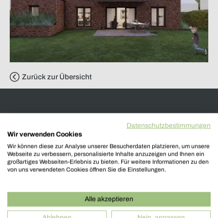
Zurück zur Übersicht
Architekturbüro Többen
Datenschutzbestimmungen
Wir verwenden Cookies
Wir können diese zur Analyse unserer Besucherdaten platzieren, um unsere
Vertreten durch:
Webseite zu verbessern, personalisierte Inhalte anzuzeigen und Ihnen ein
Henning Többen M.A. (Arch.) BDB
großartiges Webseiten-Erlebnis zu bieten. Für weitere Informationen zu den
von uns verwendeten Cookies öffnen Sie die Einstellungen.
Welle 3
48356 Nordwalde
Alle akzeptieren
Ablehnen
Nein, anpassen