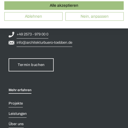
Henning Többen M.A. (Arch.) BDB
Alle akzeptieren
Welle 3
Ablehnen
Nein, anpassen
48356 Nordwalde
+49 2573 - 979 00 0
info@architekturbuero-toebben.de
Termin buchen
Mehr erfahren
Projekte
Leistungen
Über uns